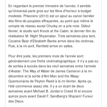
En regardant le premier trimestre de l'année, il semble 
qu'Universal parie gros sur les films d'horreur à budget 
modeste. Prisoners (2013) est un ajout au canon familier 
des films de poupées effrayantes, au point que même le 
compte de réseau social Chucky en a pris note. Début 
février, le studio sort Knock at the Cabin, le dernier film du 
réalisateur M. Night Shyamalan. Trois semaines plus tard, 
Cocaine Bear d'Elizabeth Banks arrive dans les cinémas. 
Puis, à la mi-avril, Renfield arrive en salles.
Pour être juste, les premiers mois de l'année sont 
généralement une friche cinématographique. Il n'y a pas eu 
de sorties à succès dans les neuf semaines entre l'arrivée 
d'Avatar: The Way of Water de James Cameron à la mi-
décembre et la sortie d'Ant-Man and the Wasp: 
Quantumania de Peyton Reed à la mi-février. Après ça, 
l'été commence assez vite. Il y a un écart de deux 
semaines avant Michael B. Jordan's Creed III et encore 
quinze jours avant David F. Sandberg's Shazam! Fureur 
des Dieux.