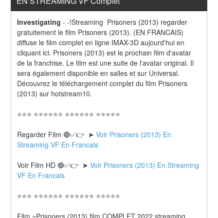
EN STREAMING VF Complet
Investigating
-
-!Streaming  Prisoners (2013) regarder 
gratuitement le film Prisoners (2013). (EN FRANCAIS) 
diffuse le film complet en ligne IMAX-3D aujourd'hui en 
cliquant ici. Prisoners (2013) est le prochain film d'avatar 
de la franchise. Le film est une suite de l'avatar original. Il 
sera également disponible en salles et sur Universal. 
Découvrez le téléchargement complet du film Prisoners 
(2013) sur hotstream10.
⭐⭐⭐ ⭐⭐⭐⭐⭐⭐ ⭐⭐⭐⭐⭐⭐ ⭐⭐⭐⭐⭐
Regarder Film 🔴✅👉  ➤ 
Voir Prisoners (2013) En 
Streaming VF En Francais
Voir Film HD 🔴✅👉  ➤ 
Voir Prisoners (2013) En Streaming 
VF En Francais 
⭐⭐⭐ ⭐⭐⭐⭐⭐⭐ ⭐⭐⭐⭐⭐⭐ ⭐⭐⭐⭐⭐
Film ~Prisoners (2013) film COMPLET 2022 streaming 