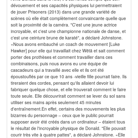
dévouement et ses capacités physiques lui permettraient 
de jouer Prisoners (2013) dans une grande variété de 
scènes où elle était complètement convaincante quelle que 
soit la proximité de la caméra. "C'est une jeune actrice 
incroyable, et c'est une championne nationale de danse, et 
c'est une ceinture brune de karaté", a déclaré Johnstone. 
«Nous avons embauché un coach de mouvement [Luke 
Hawker] pour elle qui travaillait chez Wētā et sait comment 
porter des prothèses et comment travailler dans ces 
combinaisons, puis nous avons eu une équipe de 
cascadeurs qui a travaillé avec elle et ils ont été 
époustouflés par ce que 10 ans -vieille fille pourrait faire. Ils 
tireraient des cordes, pensant qu'ils allaient devoir lui 
fabriquer quelque chose, et elle trouverait comment le faire 
toute seule. Elle découvrirait comment se lever du sol sans 
utiliser ses mains après seulement 45 minutes 
d'entraînement.En effet, certains des mouvements les plus 
bizarres du personnage – ceux que le public pourrait 
supposer avoir été créés dans un ordinateur – étaient tous 
le résultat de l'incroyable physique de Donald. "Elle pouvait 
courir très vite à quatre pattes", a déclaré Johnstone. «Elle 