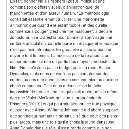
En fait, donner vie à Prisoners (2013) impliquait une 
combinaison d'effets visuels, d'animatronique, de 
marionnettes et d'un acteur humain. "La méthodologie 
consistait essentiellement à utiliser une marionnette 
animatronique quand elle est immobile, et dès qu'elle 
commence à bouger, c'est une fille masquée", a déclaré 
Johnstone. «Le CG est là pour donner à son visage une 
certaine articulation, car elle porte un masque et le masque 
n'est pas animatronique. En gros, elle a juste la bouche 
ouverte tout le temps. La nécessité de faire appel à un 
acteur humain est née en partie des moyens modestes du 
film. "Nous n'avions pas le budget pour un robot Boston 
Dynamics, mais nous ne voulions pas compter sur des 
cordes ou des marionnettistes en costume bleu ou quelque 
chose comme ça. Cela nous a donc laissé la tâche 
impossible de trouver une fille qui avait à peu près le même 
âge que Violet [McGraw, qui joue le propriétaire de 
Prisoners (2013)] et qui pourrait faire tout ce truc physique 
et jouer avec Allison Williams.Johnstone a d'abord supposé 
que son acteur humain ne serait utilisé que pour des plans 
plus larges, mais une fois qu'il a choisi la jeune danseuse 
Amie Donald dans le rôle, il s'est rendu compte que son 